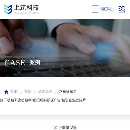
MENU
CASE
案例
首页
／
案例
／
施工动画
／
路桥隧施工
施工动画
工业动画
VR虚拟现实
影视广告/包装
企业宣传片
汉十铁路Ⅳ标