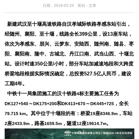
日期：2019-03-29 类别：文章
新建武汉至十堰高速铁路自汉孝城际铁路孝感东站引出，
经随州、襄阳、至十堰，线路全长
399
公里，设
13
座车站，
依次为孝感东、朋兴、云梦东、安陆西、随州南、随县、枣
阳、襄阳南、隆中、古城北、丹江口南、武当山西、十堰北
站。设计时速
350
公里
/
小时，部分车站加减速地段和大跨度
桥梁地段根据实际情况确定，总投资
527.5
亿人民币，建设
工期
4
年。
中铁十一局集团施工的汉十铁路
标主要施工任务为
4
～
和
～
，全长
DK127+540
DK175+200
DK413+670
DK445+725
。其中位于十堰段的有：桥梁
座
，车站
79.715 km
19
8346.9m
座
，路基
，隧道
座
。
2
2433.9m
1659.5m
12
19614.7m